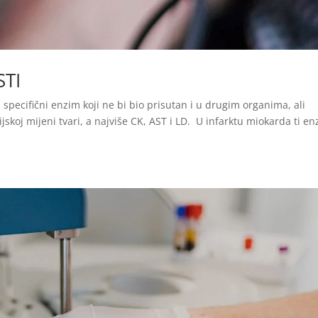
STI
pecifični enzim koji ne bi bio prisutan i u drugim organima, ali
koj mijeni tvari, a najviše CK, AST i LD. U infarktu miokarda ti en