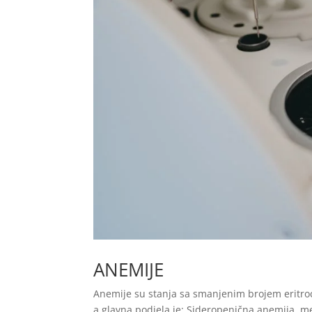
ANEMIJE
Anemije su stanja sa smanjenim brojem eritroc
a glavna podjela je: Sideropenična anemija, m