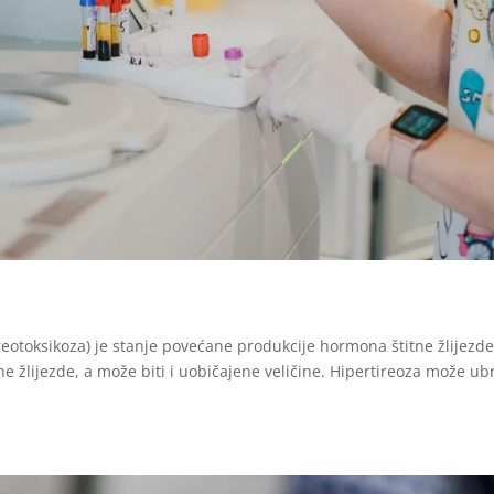
eotoksikoza) je stanje povećane produkcije hormona štitne žlijezde
e žlijezde, a može biti i uobičajene veličine. Hipertireoza može ubr