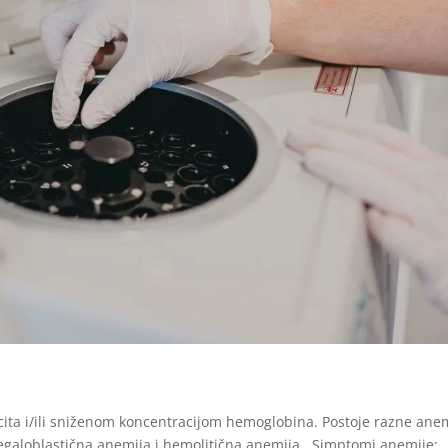
ita i/ili sniženom koncentracijom hemoglobina. Postoje razne anem
egaloblastična anemija i hemolitična anemija. Simptomi anemije: