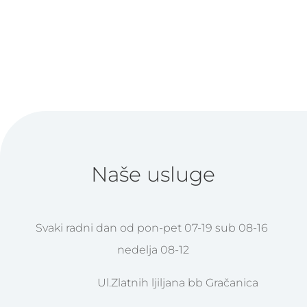
kvalitetnoj opremi i profesionalnom
pristupu uvijek smo vam na usluzi
Naše usluge
Svaki radni dan od pon-pet 07-19 sub 08-16
nedelja 08-12
Ul.Zlatnih ljiljana bb Gračanica