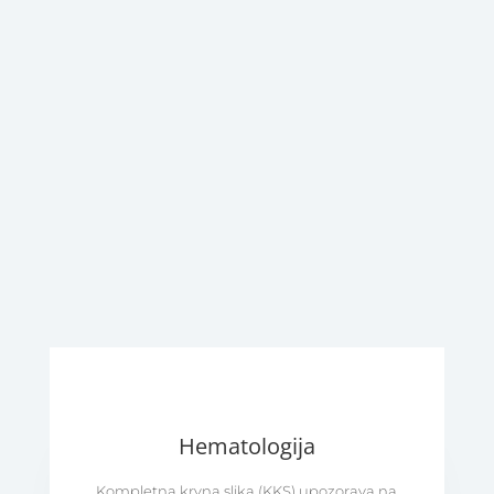
Hematologija
Kompletna krvna slika (KKS) upozorava na