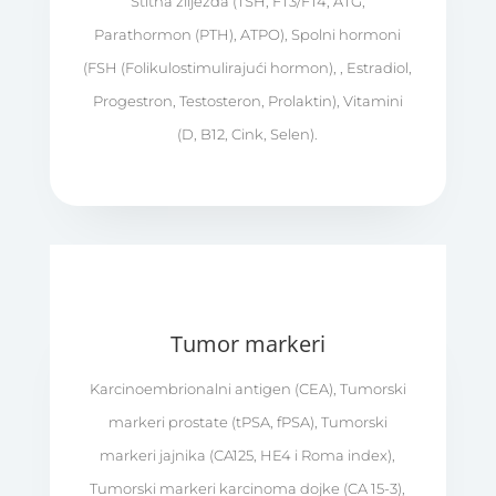
Štitna žlijezda (TSH, FT3/FT4, ATG,
Parathormon (PTH), ATPO), Spolni hormoni
(FSH (Folikulostimulirajući hormon), , Estradiol,
Progestron, Testosteron, Prolaktin), Vitamini
(D, B12, Cink, Selen).
Tumor markeri
Karcinoembrionalni antigen (CEA), Tumorski
markeri prostate (tPSA, fPSA), Tumorski
markeri jajnika (CA125, HE4 i Roma index),
Tumorski markeri karcinoma dojke (CA 15-3),